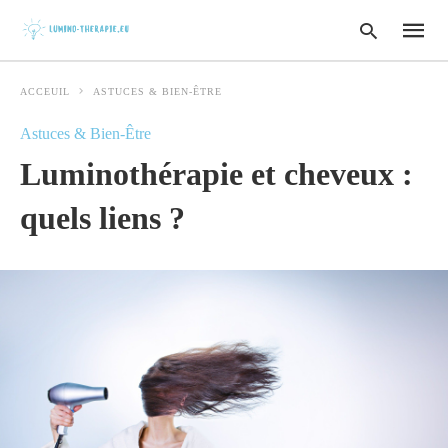
ACCEUIL
ASTUCES & BIEN-ÊTRE
Astuces & Bien-Être
Type
Luminothérapie et cheveux :
your
search
query
quels liens ?
and
hit
enter: